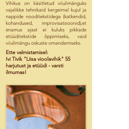
Vihikus on käsitletud viiulimänguks
vajalikke tehnikaid kergeimal kujul ja
nappide nooditekstidega (katkendid,
kohandused, improvisatsioonid),et
enamus ajast ei kuluks pikkade
etüüditekstide õppimiseks, vaid
viiulimängu oskuste omandamiseks.
Ette valmistamisel:
Ivi Tivik "Liisa vioolavihik" 55
harjutust ja etüüdi - varsti
ilmumas!