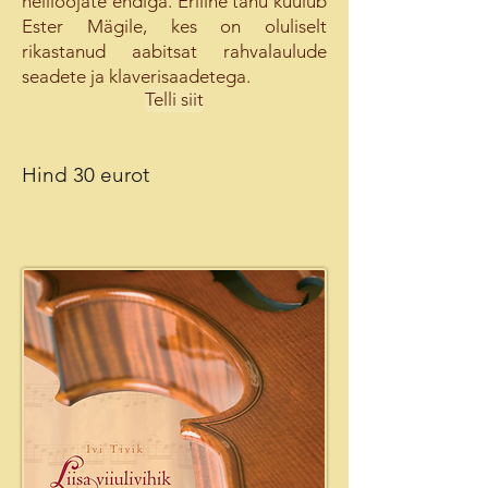
heliloojate endiga. Eriline tänu kuulub
Ester Mägile, kes on oluliselt
rikastanud aabitsat rahvalaulude
seadete ja klaverisaadetega.
Telli siit
Hind 30 eurot