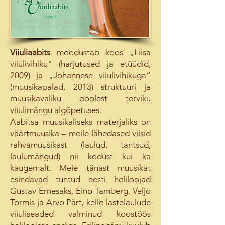
Viiuliaabits
moodustab koos „Liisa
viiulivihiku“ (harjutused ja etüüdid,
2009) ja „Johannese viiulivihikuga“
(muusikapalad, 2013) struktuuri ja
muusikavaliku poolest terviku
viiulimängu algõpetuses.
Aabitsa muusikaliseks materjaliks on
väärtmuusika – meile lähedased viisid
rahvamuusikast (laulud, tantsud,
laulumängud) nii kodust kui ka
kaugemalt. Meie tänast muusikat
esindavad tuntud eesti heliloojad
Gustav Ernesaks, Eino Tamberg, Veljo
Tormis ja Arvo Pärt, kelle lastelaulude
viiuliseaded valminud koostöös