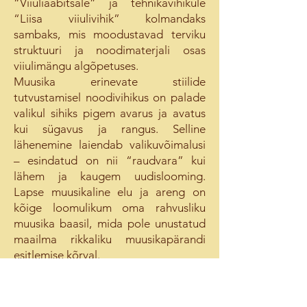
“Viiuliaabitsale” ja tehnikavihikule
“Liisa viiulivihik” kolmandaks
sambaks, mis moodustavad terviku
struktuuri ja noodimaterjali osas
viiulimängu algõpetuses.
Muusika erinevate stiilide
tutvustamisel noodivihikus on palade
valikul sihiks pigem avarus ja avatus
kui sügavus ja rangus. Selline
lähenemine laiendab valikuvõimalusi
– esindatud on nii “raudvara” kui
lähem ja kaugem uudislooming.
Lapse muusikaline elu ja areng on
kõige loomulikum oma rahvusliku
muusika baasil, mida pole unustatud
maailma rikkaliku muusikapärandi
esitlemise kõrval.
Väärtkunsti pilt iga peatüki alguses on
sümboliks, milles aimub järgneva
muusikalise materjali olemus enam-