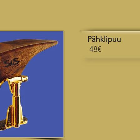
Pähklipuu
48€