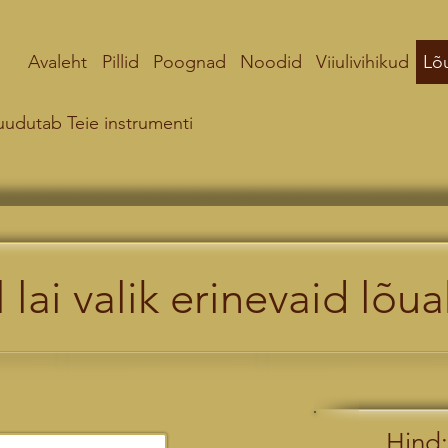
Avaleht
Pillid
Poognad
Noodid
Viiulivihikud
Lõ
uudutab Teie instrumenti
 lai valik erinevaid lõu
Hind: