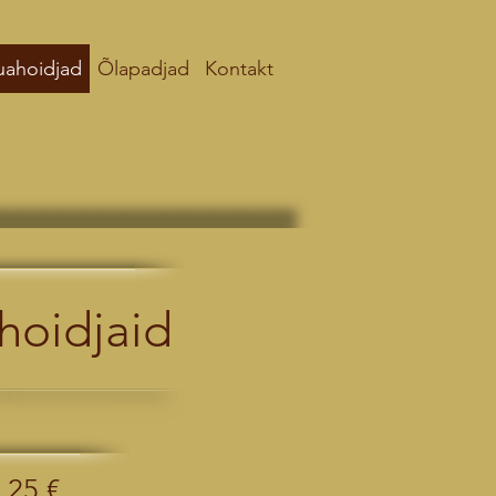
uahoidjad
Õlapadjad
Kontakt
ahoidjaid
 25 €