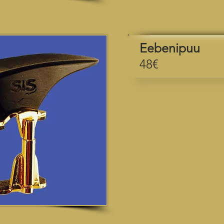
Eebenipuu
48€